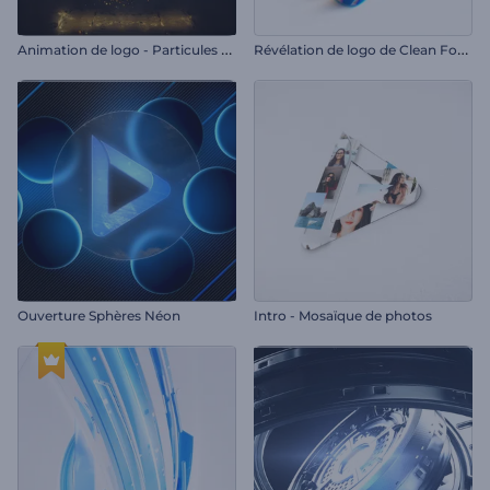
A
nimation de logo - Particules ambiantes
R
évélation de logo de Clean Forming
Ouverture Sphères Néon
Intro - Mosaïque de photos