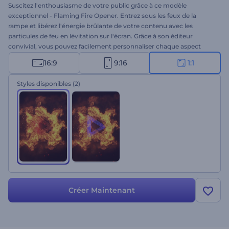
Suscitez l'enthousiasme de votre public grâce à ce modèle
exceptionnel - Flaming Fire Opener. Entrez sous les feux de la
rampe et libérez l'énergie brûlante de votre contenu avec les
particules de feu en lévitation sur l'écran. Grâce à son éditeur
convivial, vous pouvez facilement personnaliser chaque aspect
pour qu'il corresponde à l'identité et au thème de votre marque.
16:9
9:16
1:1
Téléchargez votre logo, tapez votre slogan, ajoutez une musique de
fond et obtenez une ouverture qui tient votre public en haleine. Ce
Styles disponibles
(2)
modèle plein d'énergie est parfait pour les introductions, les
bandes-annonces, les ouvertures de présentation ou tout autre
projet qui exige un impact fougueux. Créez maintenant !
Créer Maintenant