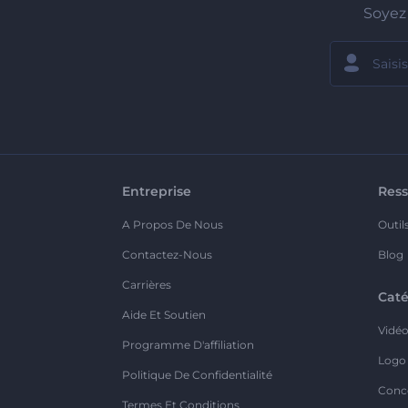
Soyez 
Entreprise
Ress
A Propos De Nous
Outil
Contactez-Nous
Blog
Carrières
Caté
Aide Et Soutien
Vidé
Programme D'affiliation
Logo
Politique De Confidentialité
Conc
Termes Et Conditions