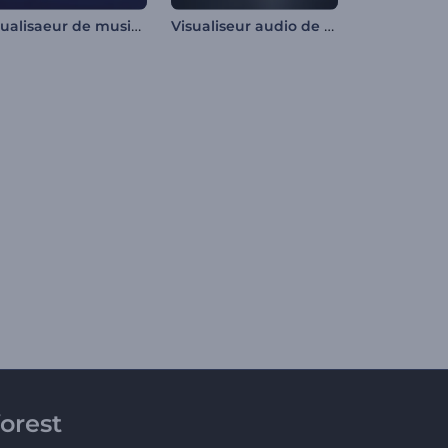
Visualisaeur de musique - Résonance sonore
Visualiseur audio de podcast
orest