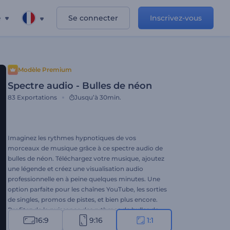
e
Se connecter
Inscrivez-vous
Modèle Premium
Spectre audio - Bulles de néon
83
Exportations
Jusqu’à 30min.
Imaginez les rythmes hypnotiques de vos
morceaux de musique grâce à ce spectre audio de
bulles de néon. Téléchargez votre musique, ajoutez
une légende et créez une visualisation audio
professionnelle en à peine quelques minutes. Une
option parfaite pour les chaînes YouTube, les sorties
de singles, promos de pistes, et bien plus encore.
Profitez de la puissance des rythmes de bulles de
16:9
9:16
1:1
néon qui s'agitent dans tous les sens, donnant un