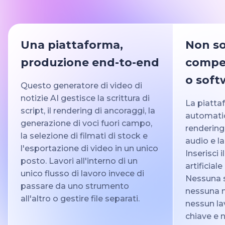
Una piattaforma,
Non so
produzione end-to-end
compet
o soft
Questo generatore di video di
notizie AI gestisce la scrittura di
La piatta
script, il rendering di ancoraggi, la
automatic
generazione di voci fuori campo,
rendering
la selezione di filmati di stock e
audio e l
l'esportazione di video in un unico
Inserisci i
posto. Lavori all'interno di un
artificiale
unico flusso di lavoro invece di
Nessuna s
passare da uno strumento
nessuna m
all'altro o gestire file separati.
nessun la
chiave e 