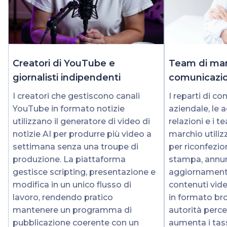
Creatori di YouTube e
Team di mar
giornalisti indipendenti
comunicazi
I creatori che gestiscono canali
I reparti di c
YouTube in formato notizie
aziendale, le 
utilizzano il generatore di video di
relazioni e i 
notizie AI per produrre più video a
marchio utiliz
settimana senza una troupe di
per riconfezi
produzione. La piattaforma
stampa, annun
gestisce scripting, presentazione e
aggiornament
modifica in un unico flusso di
contenuti vid
lavoro, rendendo pratico
in formato br
mantenere un programma di
autorità perc
pubblicazione coerente con un
aumenta i tas