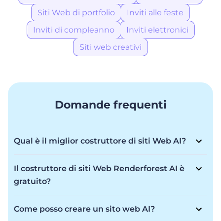
Siti Web di portfolio
Inviti alle feste
Inviti di compleanno
Inviti elettronici
Siti web creativi
Domande frequenti
Qual è il miglior costruttore di siti Web AI?
Renderforest AI Website Builder è tra i migliori e offre
flessibilità per trasformare la tua visione in realtà con
Il costruttore di siti Web Renderforest AI è
una creazione rapidissima e una qualità di prim'ordine
gratuito?
per un sito Web che ti impressiona. Che tu sia un
Renderforest AI Website Builder offre un modello
principiante o un professionista, costruisci la tua
Freemium. Sebbene sia possibile creare un sito Web
presenza online in pochi minuti con immagini
Come posso creare un sito web AI?
gratuitamente, tramite l'abbonamento sono disponibili
straordinarie e l'aiuto dell'intelligenza artificiale.