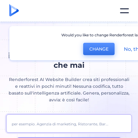
Would you like to change Renderforest l
Costruttore di siti Web AI:
Crea
No, t
CHANGE
il tuo sito web più velocemente
che mai
Renderforest AI Website Builder crea siti professionali
e reattivi in ​​pochi minuti! Nessuna codifica, tutto
basato sull'intelligenza artificiale. Genera, personalizza,
avvia: è così facile!