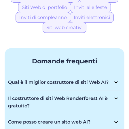
Siti Web di portfolio
Inviti alle feste
Inviti di compleanno
Inviti elettronici
Siti web creativi
Domande frequenti
Qual è il miglior costruttore di siti Web AI?
Renderforest AI Website Builder è tra i migliori e offre
flessibilità per trasformare la tua visione in realtà con
Il costruttore di siti Web Renderforest AI è
una creazione rapidissima e una qualità di prim'ordine
gratuito?
per un sito Web che ti impressiona. Che tu sia un
Renderforest AI Website Builder offre un modello
principiante o un professionista, costruisci la tua
Freemium. Sebbene sia possibile creare un sito Web
presenza online in pochi minuti con immagini
Come posso creare un sito web AI?
gratuitamente, tramite l'abbonamento sono disponibili
straordinarie e l'aiuto dell'intelligenza artificiale.