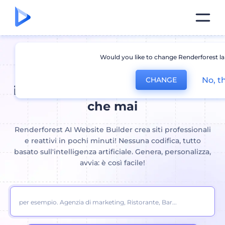
Would you like to change Renderforest l
Costruttore di siti Web AI:
Crea
No, t
CHANGE
il tuo sito web più velocemente
che mai
Renderforest AI Website Builder crea siti professionali
e reattivi in ​​pochi minuti! Nessuna codifica, tutto
basato sull'intelligenza artificiale. Genera, personalizza,
avvia: è così facile!