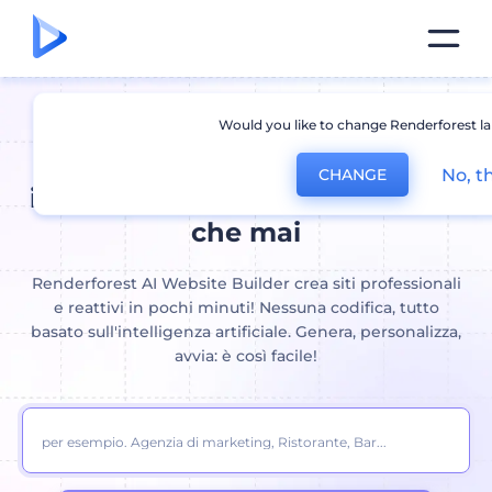
Would you like to change Renderforest l
Costruttore di siti Web AI:
Crea
No, t
CHANGE
il tuo sito web più velocemente
che mai
Renderforest AI Website Builder crea siti professionali
e reattivi in ​​pochi minuti! Nessuna codifica, tutto
basato sull'intelligenza artificiale. Genera, personalizza,
avvia: è così facile!