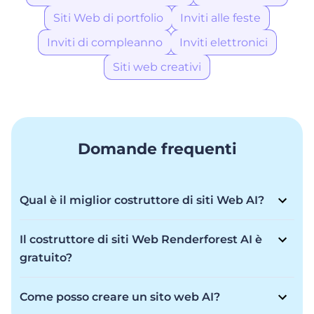
Siti Web di portfolio
Inviti alle feste
Inviti di compleanno
Inviti elettronici
Siti web creativi
Domande frequenti
Qual è il miglior costruttore di siti Web AI?
Renderforest AI Website Builder è tra i migliori e offre
flessibilità per trasformare la tua visione in realtà con
Il costruttore di siti Web Renderforest AI è
una creazione rapidissima e una qualità di prim'ordine
gratuito?
per un sito Web che ti impressiona. Che tu sia un
Renderforest AI Website Builder offre un modello
principiante o un professionista, costruisci la tua
Freemium. Sebbene sia possibile creare un sito Web
presenza online in pochi minuti con immagini
Come posso creare un sito web AI?
gratuitamente, tramite l'abbonamento sono disponibili
straordinarie e l'aiuto dell'intelligenza artificiale.