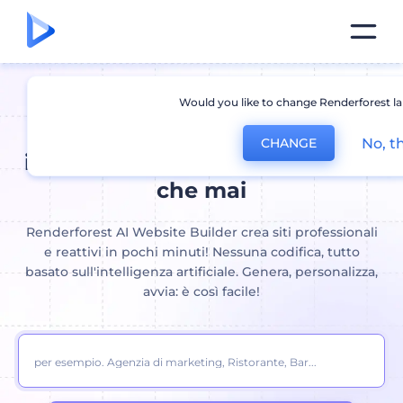
Would you like to change Renderforest l
Costruttore di siti Web AI:
Crea
No, t
CHANGE
il tuo sito web più velocemente
che mai
Renderforest AI Website Builder crea siti professionali
e reattivi in ​​pochi minuti! Nessuna codifica, tutto
basato sull'intelligenza artificiale. Genera, personalizza,
avvia: è così facile!