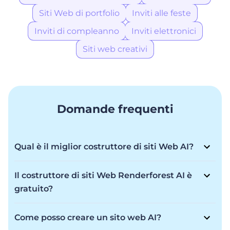
Siti Web di portfolio
Inviti alle feste
Inviti di compleanno
Inviti elettronici
Siti web creativi
Domande frequenti
Qual è il miglior costruttore di siti Web AI?
Renderforest AI Website Builder è tra i migliori e offre
flessibilità per trasformare la tua visione in realtà con
Il costruttore di siti Web Renderforest AI è
una creazione rapidissima e una qualità di prim'ordine
gratuito?
per un sito Web che ti impressiona. Che tu sia un
Renderforest AI Website Builder offre un modello
principiante o un professionista, costruisci la tua
Freemium. Sebbene sia possibile creare un sito Web
presenza online in pochi minuti con immagini
Come posso creare un sito web AI?
gratuitamente, tramite l'abbonamento sono disponibili
straordinarie e l'aiuto dell'intelligenza artificiale.