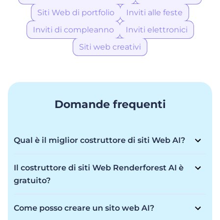
Siti Web di portfolio
Inviti alle feste
Inviti di compleanno
Inviti elettronici
Siti web creativi
Domande frequenti
Qual è il miglior costruttore di siti Web AI?
Renderforest AI Website Builder è tra i migliori e offre
flessibilità per trasformare la tua visione in realtà con
Il costruttore di siti Web Renderforest AI è
una creazione rapidissima e una qualità di prim'ordine
gratuito?
per un sito Web che ti impressiona. Che tu sia un
Renderforest AI Website Builder offre un modello
principiante o un professionista, costruisci la tua
Freemium. Sebbene sia possibile creare un sito Web
presenza online in pochi minuti con immagini
Come posso creare un sito web AI?
gratuitamente, tramite l'abbonamento sono disponibili
straordinarie e l'aiuto dell'intelligenza artificiale.