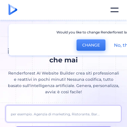
Would you like to change Renderforest l
Costruttore di siti Web AI:
Crea
No, t
CHANGE
il tuo sito web più velocemente
che mai
Renderforest AI Website Builder crea siti professionali
e reattivi in ​​pochi minuti! Nessuna codifica, tutto
basato sull'intelligenza artificiale. Genera, personalizza,
avvia: è così facile!