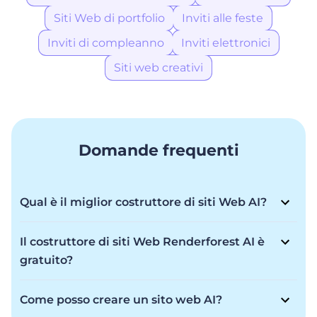
Siti Web di portfolio
Inviti alle feste
Inviti di compleanno
Inviti elettronici
Siti web creativi
Domande frequenti
Qual è il miglior costruttore di siti Web AI?
Renderforest AI Website Builder è tra i migliori e offre
flessibilità per trasformare la tua visione in realtà con
Il costruttore di siti Web Renderforest AI è
una creazione rapidissima e una qualità di prim'ordine
gratuito?
per un sito Web che ti impressiona. Che tu sia un
Renderforest AI Website Builder offre un modello
principiante o un professionista, costruisci la tua
Freemium. Sebbene sia possibile creare un sito Web
presenza online in pochi minuti con immagini
Come posso creare un sito web AI?
gratuitamente, tramite l'abbonamento sono disponibili
straordinarie e l'aiuto dell'intelligenza artificiale.