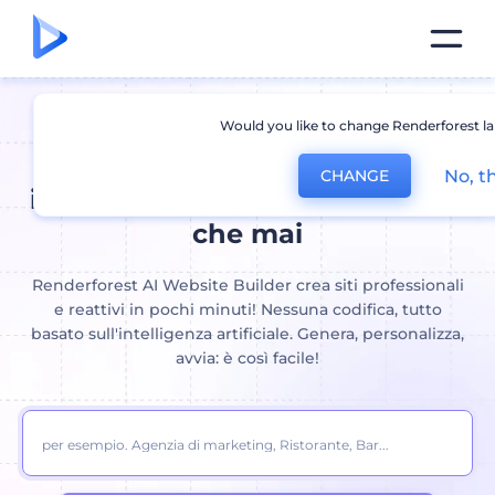
Would you like to change Renderforest l
Costruttore di siti Web AI:
Crea
No, t
CHANGE
il tuo sito web più velocemente
che mai
Renderforest AI Website Builder crea siti professionali
e reattivi in ​​pochi minuti! Nessuna codifica, tutto
basato sull'intelligenza artificiale. Genera, personalizza,
avvia: è così facile!