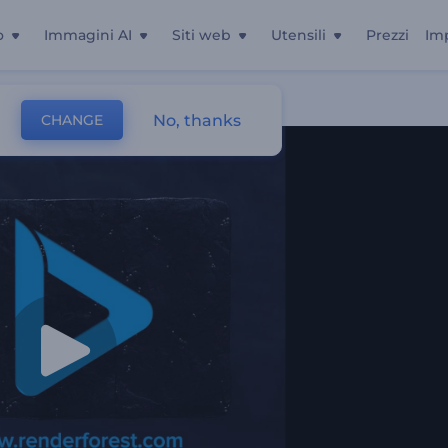
o
Immagini AI
Siti web
Utensili
Prezzi
Im
No, thanks
CHANGE