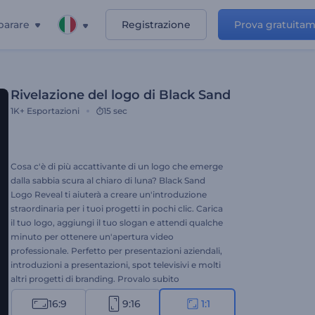
parare
Registrazione
Prova gratuita
Rivelazione del logo di Black Sand
1K+
Esportazioni
15 sec
Cosa c'è di più accattivante di un logo che emerge
dalla sabbia scura al chiaro di luna? Black Sand
Logo Reveal ti aiuterà a creare un'introduzione
straordinaria per i tuoi progetti in pochi clic. Carica
il tuo logo, aggiungi il tuo slogan e attendi qualche
minuto per ottenere un'apertura video
professionale. Perfetto per presentazioni aziendali,
introduzioni a presentazioni, spot televisivi e molti
altri progetti di branding. Provalo subito
gratuitamente!
16:9
9:16
1:1