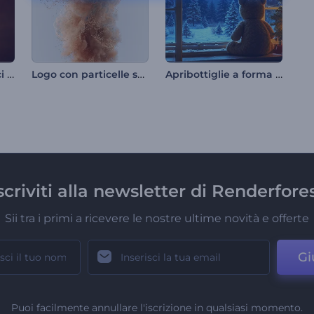
Apribottiglie con luci scintillanti
Logo con particelle scintillanti
Apribottiglie a forma di orsetto di Natale
scriviti alla newsletter di Renderfore
Sii tra i primi a ricevere le nostre ultime novità e offerte
Gi
Puoi facilmente annullare l'iscrizione in qualsiasi momento.