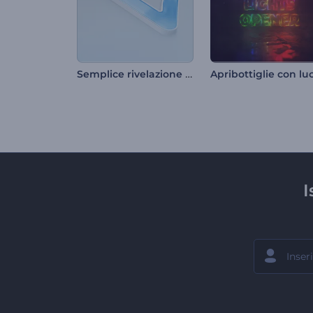
Semplice rivelazione del logo tramite formazione
I