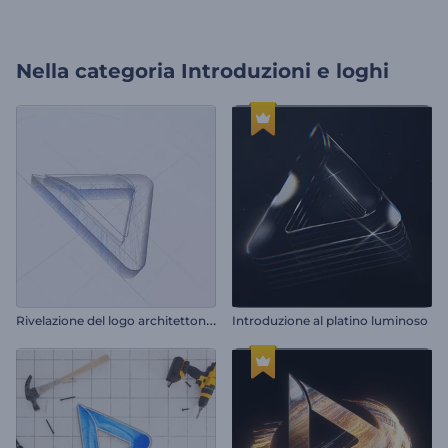
Nella categoria
Introduzioni e loghi
R
ivelazione del logo architettonico
Introduzione al platino luminoso