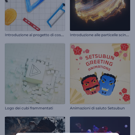
I
ntroduzione al progetto di costruzione
I
ntroduzione alle particelle scintillanti vorticose
Logo dei cubi frammentati
Animazioni di saluto Setsubun