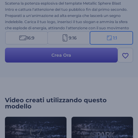
Scatena la potenza esplosiva del template Metallic Sphere Blast
Intro e cattura l'attenzione del tuo pubblico fin dal primo secondo.
Preparati a un'animazione ad alta energia che lascerà un segno
indelebile. Carica il tuo logo, inserisci il tuo slogan e ammira la sfera
che esplode di energia, attirando l'attenzione con il suo movimento
dinamico e il suo design accattivante. Perfetto per trailer
16:9
9:16
1:1
cinematografici, introduzioni di presentazioni, lanci di prodotti o
qualsiasi progetto che richieda un'introduzione indimenticabile.
Provalo subito!
Crea Ora
Video creati utilizzando questo
modello