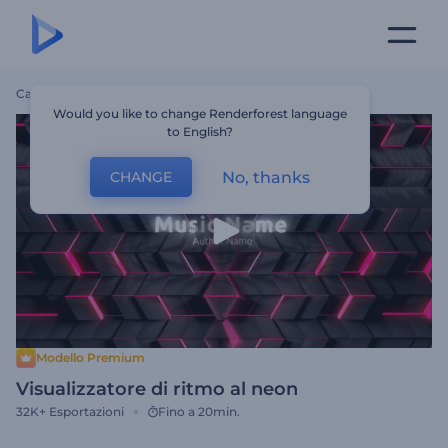
Casa
Modelli
Visualizzatore Di Ritmo Al Neon
Would you like to change Renderforest language
to English?
No, thanks
CHANGE
Modello Premium
Visualizzatore di ritmo al neon
32K+
Esportazioni
Fino a 20min.