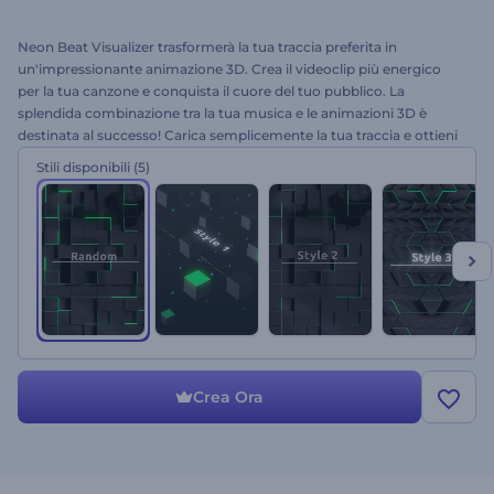
Neon Beat Visualizer trasformerà la tua traccia preferita in
un'impressionante animazione 3D. Crea il videoclip più energico
per la tua canzone e conquista il cuore del tuo pubblico. La
splendida combinazione tra la tua musica e le animazioni 3D è
destinata al successo! Carica semplicemente la tua traccia e ottieni
un video professionale in pochi minuti. Perfetto per presentazioni di
Stili disponibili
(5)
album, canali YouTube, uscite di singoli, promozioni sui social
media e molto altro. Provalo subito gratuitamente!
Crea Ora