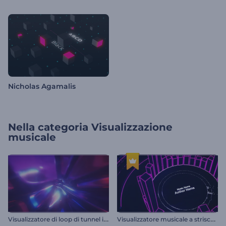
Nicholas Agamalis
Nella categoria
Visualizzazione
musicale
V
isualizzatore di loop di tunnel infinito
V
isualizzatore musicale a strisce 3D