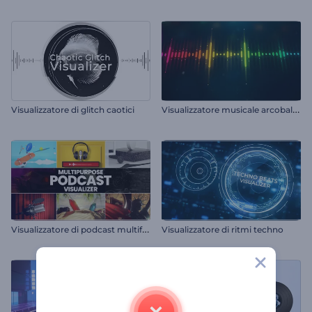
V
isualizzatore musicale arcobaleno
Visualizzatore di glitch caotici
V
isualizzatore di podcast multifunzione
Visualizzatore di ritmi techno