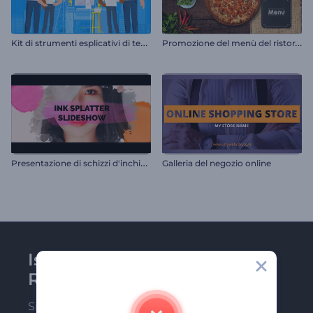
K
it di strumenti esplicativi di tendenza
P
romozione del menù del ristorante
P
resentazione di schizzi d'inchiostro
Galleria del negozio online
Iscriviti alla newsletter di
Renderforest
Sii tra i primi a ricevere le nostre ultime