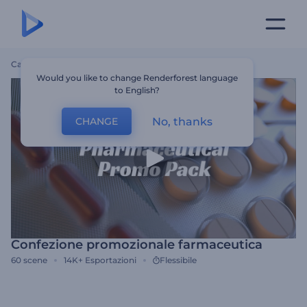
Casa
Modelli
Confezione Promozionale Farmaceutica
Would you like to change Renderforest language
to English?
No, thanks
CHANGE
Confezione promozionale farmaceutica
60
scene
14K+
Esportazioni
Flessibile