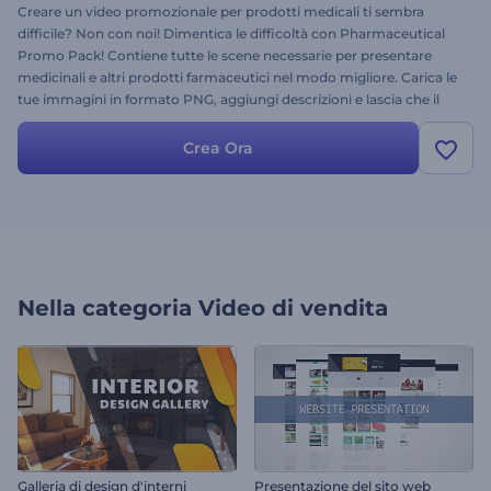
Creare un video promozionale per prodotti medicali ti sembra
difficile? Non con noi! Dimentica le difficoltà con Pharmaceutical
Promo Pack! Contiene tutte le scene necessarie per presentare
medicinali e altri prodotti farmaceutici nel modo migliore. Carica le
tue immagini in formato PNG, aggiungi descrizioni e lascia che il
video professionale metta in risalto i vantaggi dei tuoi prodotti!
Crea subito il tuo video promozionale unico, è gratis!
Crea Ora
Nella categoria
Video di vendita
Galleria di design d'interni
Presentazione del sito web