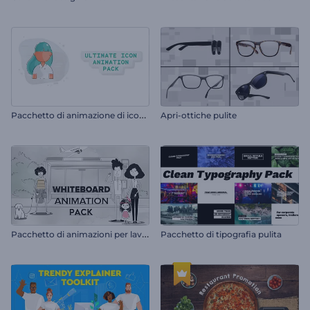
P
acchetto di animazione di icone definitivo
Apri-ottiche pulite
P
acchetto di animazioni per lavagna bianca
Pacchetto di tipografia pulita