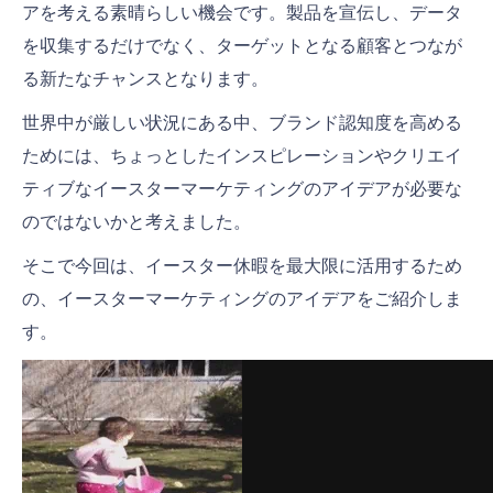
アを考える素晴らしい機会です。製品を宣伝し、データ
ユーザー参加型コンテンツで「輝く」
を収集するだけでなく、ターゲットとなる顧客とつなが
る新たなチャンスとなります。
完璧なゲームを見つけよう
世界中が厳しい状況にある中、ブランド認知度を高める
キャッチーな画像でレシピを伝える
ためには、ちょっとしたインスピレーションやクリエイ
目を引くポップを入れる
ティブなイースターマーケティングのアイデアが必要な
のではないかと考えました。
かわいい動画グリーティングを作成して共有する
そこで今回は、イースター休暇を最大限に活用するため
Eメールマーケティングを有効に活用する
の、イースターマーケティングのアイデアをご紹介しま
まとめ
す。
お花で飾るイースターエッグロゴ動画
イースターイブのグリーティングカード
ハッピーイースターグリーティング動画