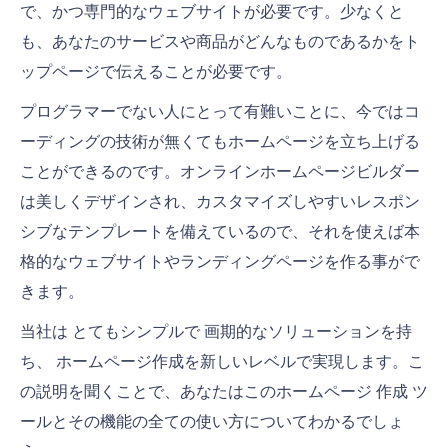
で、かつ専門的なウェブサイトが必要です。少なくと
ホームページのスタイルと色
も、あなたのサービスや商品がどんなものであるかをト
ページを追加する方法
ップページで伝えることが必要です。
ウェブサイトの設定を編集する
プログラマーでない人にとって有難いことに、今ではコ
ーディングの技術が無くてもホームページを立ち上げる
プレビューと公開
ことができるのです。オンラインホームページビルダー
は美しくデザインされ、カスタマイズしやすいレスポン
シブなテンプレートを備えているので、それを使えば本
格的なウェブサイトやランディングページを作る事がで
きます。
当社は とてもシンプルで 画期的なソリューションを持
ち、 ホームページ作成を新しいレベルで実現します。
こ
の説明を聞くことで、あなたはこの
ホームページ 作成 ツ
ール
とその機能の全ての使い方についてわかるでしょ