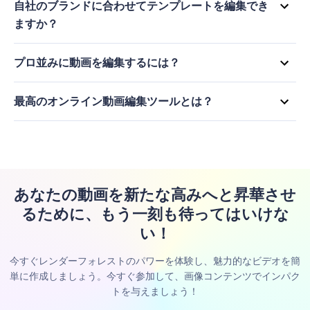
自社のブランドに合わせてテンプレートを編集でき
プの動画を作成できます。このプラットフォームは、様々な業界
ますか？
や目的に合った多様なテンプレートコレクションを提供していま
もちろんです！レンダーフォレストでは、お客様のブランディン
す。
グに合わせてテンプレートを編集できます。独自のロゴを追加し
プロ並みに動画を編集するには？
たり、ブランドカラーを選び、スタイルを反映したフォントを選
制限なくプロのように動画を編集する方法をついに見つけたのだ
サインインしたら、メニューから"動画編集ツール"を選択して
びます。これにより、あなたの動画がブランド・アイデンティテ
から！始めるためのヒントがここにあります。
ください。
最高のオンライン動画編集ツールとは？
ィと一貫したものとなり、永続的なインパクトを与えることがで
Upload your video footage and any additional media
きるのです。
優れたオンライン動画変種ツールがいくつかあり、それぞれが独
assets you want to include.
自の機能と強みを持っています。あなたに最適なオンライン動画
動画クリップを好きな順番でタイムラインにドラッグとドロ
変種は、特定のニーズや好みによって異なります。レンダーフォ
ップしてください。
レストでこの分野の探求を始め、すぐに一流の結果を手に入れま
しょう！
クリップをトリミングし、不要な部分を取り除きます。
あなたの動画を新たな高みへと昇華させ
テキストのオーバーレイ、トランジション、フィルタ、エフ
るために、もう一刻も待ってはいけな
ェクトで動画をさらに楽しみましょう。
色、フォント、その他の設定を調整することで、画像面を編
い！
集できます。
今すぐレンダーフォレストのパワーを体験し、魅力的なビデオを簡
BGMを追加したり、音量レベルを調整したりして、オーディ
単に作成しましょう。今すぐ参加して、画像コンテンツでインパク
オをさらに調整できます。
トを与えましょう！
編集した動画をプレビューして、ご期待に沿うものであるこ