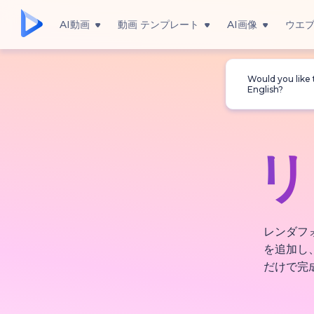
AI動画
動画 テンプレート
AI画像
ウエ
Would you like
English?
リ
レンダフ
を追加し
だけで完