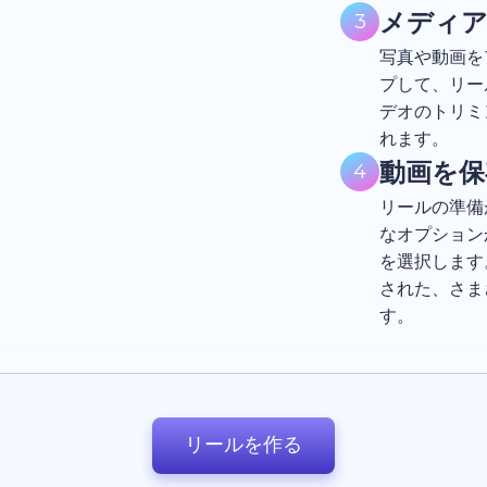
メディ
3
写真や動画を
プして、リー
デオのトリミ
れます。
動画を
4
リールの準備
なオプション
を選択します
された、さま
す。
リールを作る