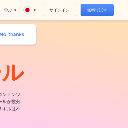
学ぶ
サインイン
無料で試す
No, thanks
ール
コンテンツ
ールが数分
スキルは不