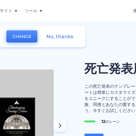
サイト
ツール
No, thanks
CHANGE
ート
死亡発表
この死亡発表のテンプレー
ートは簡単にカスタマイズ
をユニークにすることがで
族、同僚とあなたの愛する
う。今すぐお試しください
12
のシーン