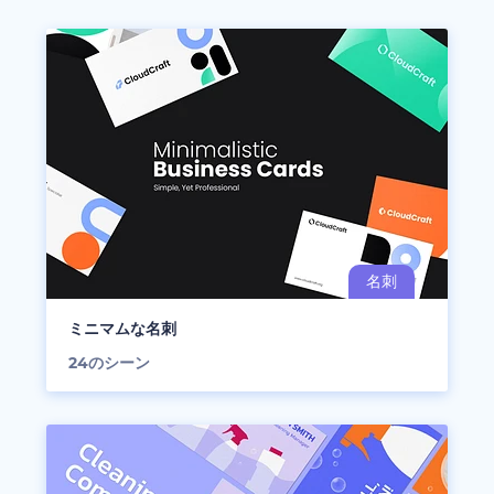
ミニマムな名刺
24
のシーン