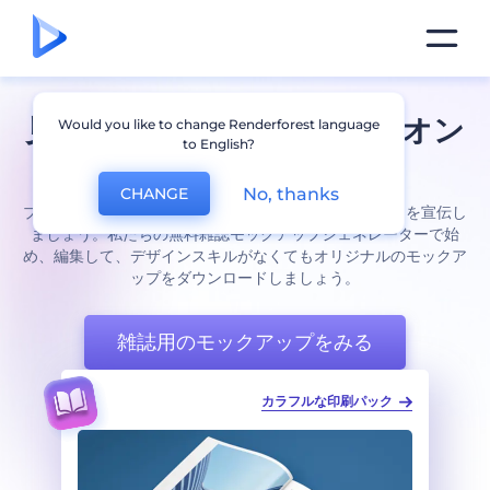
見事な
雑誌
モックアップをオン
Would you like to change Renderforest language
to English?
ラインで作りましょう
No, thanks
CHANGE
プロの雑誌表紙や新聞モックアップであなたのブランドを宣伝し
ましょう。私たちの無料雑誌モックアップジェネレーターで始
め、編集して、デザインスキルがなくてもオリジナルのモックア
ップをダウンロードしましょう。
雑誌用のモックアップをみる
印刷パック
カラフルな教科書印刷のパック