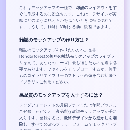
これはモックアップの一種で、
雑誌のレイアウトをす
ぐに作成する
のに役立ちます。これは、デザインが実
際にどのように見えるかを見たいときに特に便利で
す。こうして、雑誌に印刷する前に調整できます。
雑誌のモックアップの作り方は？
雑誌のモックアップを作りたい方へ。是非、
Renderforestの
無料の雑誌モックアップ
のライブラ
リを見て、あなたのニーズに最も適したものを選ぶ必
要があります。ファイルをアップロードするか、何千
ものロイヤリティフリーのストック画像を含む拡張ラ
イブラリをご利用ください。
高品質のモックアップを入手するには？
レンダフォーレストの月額プランまたは年間プランに
ご登録いただくと、高品質な雑誌モックアップが手に
入ります。登録すると、
最終デザインから透かしを削
除し
、すべてのSNSプラットフォームでモックアップ