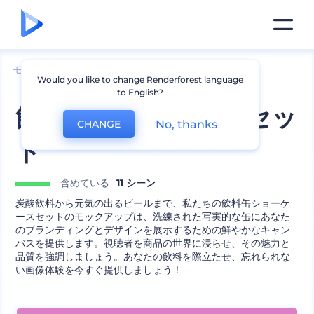
モックアップ
包装
缶のモックアップ
Would you like to change Renderforest language
to English?
飲料缶ショーケースセッ
No, thanks
CHANGE
ト
含めている
11 シーン
炭酸飲料から元気の出るビールまで、私たちの飲料缶ショーケ
ースセットのモックアップは、洗練された写実的な缶にあなた
のブランディングとデザインを展示するための鮮やかなキャン
バスを提供します。視聴者を商品の世界に浸らせ、その魅力と
品質を強調しましょう。あなたの飲料を際立たせ、忘れられな
い画像体験を今すぐ提供しましょう！