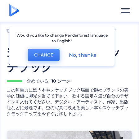
モックアップ
ブランディング
文房具のモックアップ
Would you like to change Renderforest language
to English?
空に映える本やスケッ
No, thanks
CHANGE
チブック
含めている
10 シーン
この無重力に漂う本やスケッチブック場面で御社ブランドの美
学的価値に脚光を当てて下さい。欲する設定を選び自分のデザ
インを入れてください。デジタル・アーティスト、作家、出版
社などに最適です。空の写真に映える美しい本やスケッチブッ
クモックアップを今すぐお試し下さい。