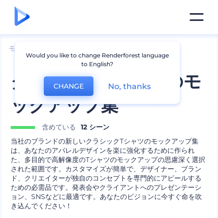
モックアップ
アパレル
Tシャツのモックアップ
Would you like to change Renderforest language
to English?
クラシックTシャツのモ
No, thanks
CHANGE
ックアップ集
含めている
12 シーン
当社のブランドの新しいクラシックTシャツのモックアップ集
は、あなたのアパレルデザインを楽に強化するために作られ
た、多目的で高解像度のTシャツのモックアップの思慮深く選択
された範囲です。カスタマイズが簡単で、デザイナー、ブラン
ド、クリエイターが独自のコンセプトを専門的にアピールする
ための必需品です。発表会やクライアントへのプレゼンテーシ
ョン、SNSなどに最適です。あなたのビジョンに今すぐ命を吹
き込んでください！