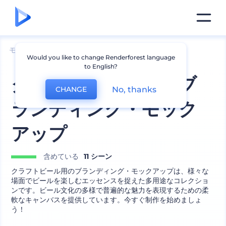
モックアップ
製品
ガラスのモックアップ
Would you like to change Renderforest language
to English?
クラフトビール用のブ
No, thanks
CHANGE
ランディング・モック
アップ
含めている
11 シーン
クラフトビール用のブランディング・モックアップは、様々な
場面でビールを楽しむエッセンスを捉えた多用途なコレクショ
ンです。ビール文化の多様で普遍的な魅力を表現するための柔
軟なキャンバスを提供しています。今すぐ制作を始めましょ
う！