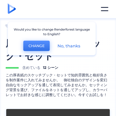
モックアップ
印刷物
本のモックアップ
Would you like to change Renderforest language
to English?
厚表紙のスケッチブッ
No, thanks
CHANGE
ク・セット
含めている
12 シーン
この厚表紙のスケッチブック・セットで知的雰囲気と格好良さ
を制作案件に入れてみませんか。 御社独自のデザインを変幻
自由なモックアップを通して表現してみませんか。セッティン
グ背景を選び、ファイルをネットを通してアップし、カラーパ
レットでお好きな感じに調整してください。今すぐお試しを！