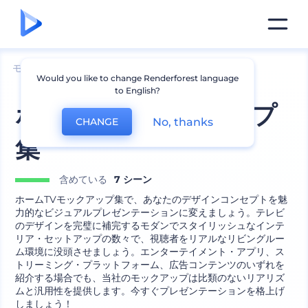
モックアップ
デバイス
テレビのモックアップ
Would you like to change Renderforest language
to English?
ホームTVモックアップ
No, thanks
CHANGE
集
含めている
7 シーン
ホームTVモックアップ集で、あなたのデザインコンセプトを魅
力的なビジュアルプレゼンテーションに変えましょう。テレビ
のデザインを完璧に補完するモダンでスタイリッシュなインテ
リア・セットアップの数々で、視聴者をリアルなリビングルー
ム環境に没頭させましょう。エンターテイメント・アプリ、ス
トリーミング・プラットフォーム、広告コンテンツのいずれを
紹介する場合でも、当社のモックアップは比類のないリアリズ
ムと汎用性を提供します。今すぐプレゼンテーションを格上げ
しましょう！