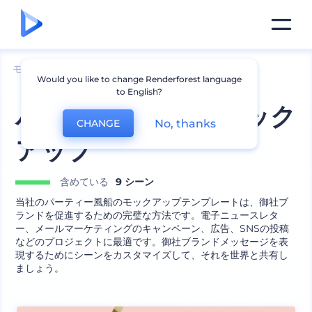
モックアップ
製品
風船のモックアップ
Would you like to change Renderforest language
to English?
パーティー風船のモック
No, thanks
CHANGE
アップ
含めている
9 シーン
当社のパーティー風船のモックアップテンプレートは、御社ブ
ランドを促進するための完璧な方法です。電子ニュースレタ
ー、メールマーケティングのキャンペーン、広告、SNSの投稿
などのプロジェクトに最適です。御社ブランドメッセージを表
現するためにシーンをカスタマイズして、それを世界と共有し
ましょう。