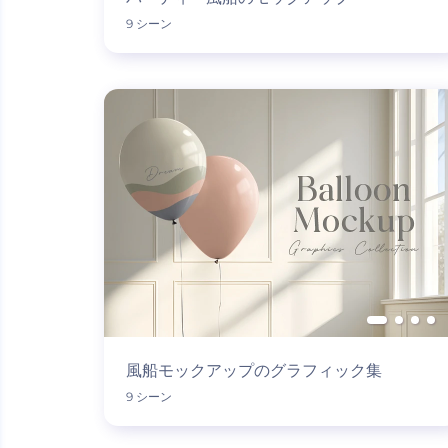
9 シーン
風船モックアップのグラフィック集
9 シーン