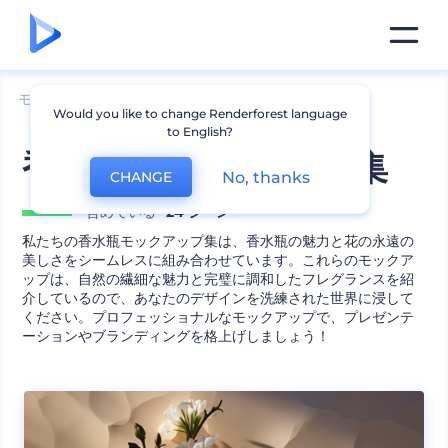
モックアップ
製品
化粧品のモックアップ
Would you like to change Renderforest language
to English?
香水瓶モックアップ集
No, thanks
CHANGE
含めている
24 シーン
私たちの香水瓶モックアップ集は、香水瓶の魅力と花の永遠の
美しさをシームレスに組み合わせています。これらのモックア
ップは、自然の繊細な魅力と完璧に調和したフレグランスを紹
介しているので、あなたのデザインを洗練された世界に浸して
ください。プロフェッショナルなモックアップで、プレゼンテ
ーションやブランディングを格上げしましょう！