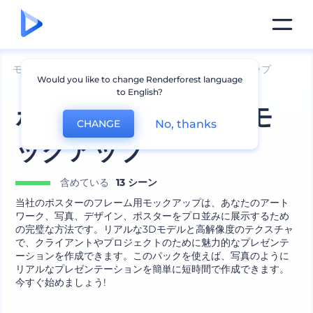
モックアップ
ブランディング
ポスターのモックアップ
Would you like to change Renderforest language
to English?
ポスターデザインのモ
No, thanks
CHANGE
ックアップ
含めている
13 シーン
当社のポスターのフレーム用モックアップは、あなたのアート
ワーク、写真、デザイン、ポスターをプロ並みに展示するため
の完璧な方法です。リアルな3Dモデルと高解像度のテクスチャ
で、クライアントやプロジェクトのために魅力的なプレゼンテ
ーションを作成できます。このパックを使えば、写真のように
リアルなプレゼンテーションを簡単に短時間で作成できます。
今すぐ始めましょう!