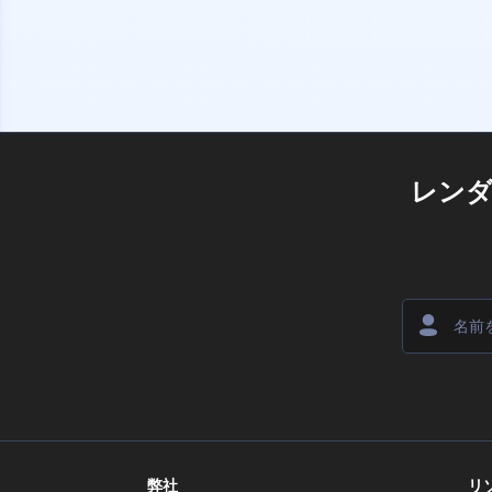
レン
弊社
リ