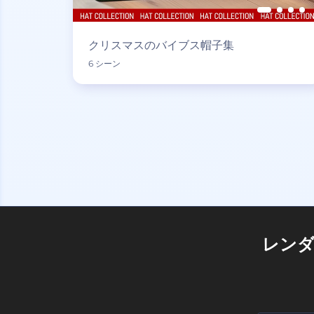
クリスマスのバイブス帽子集
6 シーン
レン