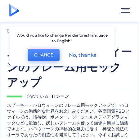
モックアップ
インテリア
写真立てモックアップ
Would you like to change Renderforest language
to English?
スプーキー・ハロウィー
No, thanks
CHANGE
ンのフレーム用モック
アップ
含めている
11 シーン
スプーキー・ハロウィーンのフレーム用モックアップで、ハロ
ウィーンの魅惑的な世界をお楽しみください。各高画質PSDフ
ァイルでは、招待状、ポスター、ソーシャルメディアグラフィ
ックなどに最適な、妖しいフレームを使って画像を簡単に編集
できます。ハロウィーンの神秘的な魅力に浸り、神秘と魔法の
オーラであなたの創造性を発揮してください。今すぐお試しく