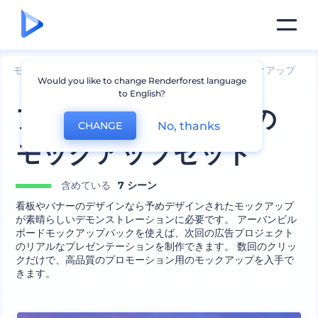
モックアップ
ブランディング
看板とバナーのモックアップ
Would you like to change Renderforest language
to English?
アーバンビルボードの
No, thanks
CHANGE
モックアップセット
含めている
7 シーン
看板やバナーのデザインなら予めデザインされたモックアップ
が素晴らしいデモンストレーションに必要です。 アーバンビル
ボードモックアップパックを使えば、次回の広告プロジェクト
のリアルなプレゼンテーションを制作できます。 数回のクリッ
クだけで、高品質のプロモーション用のモックアップを入手で
きます。