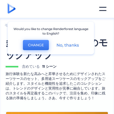
モックアップ
包装
カバンのモックアップ
Would you like to change Renderforest language
to English?
多用途スーツケースのモ
No, thanks
CHANGE
ックアップ
含めている
11 シーン
旅行体験を新たな高みへと昇華させるためにデザインされたス
ーツケースのセット、多用途スーツケースのモックアップをご
紹介します。スタイルと機能性を追求したこのコレクション
は、トレンドのデザインと実用性が見事に融合しています。旅
のスタイルを再定義するこのパックで、注目を集め、印象に残
る旅の準備をしましょう。さあ、今すぐ作りましょう！