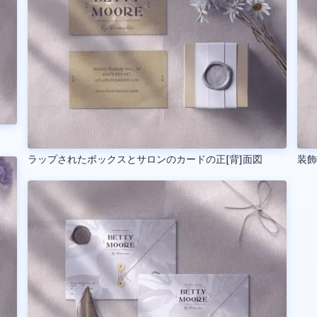
ラップされたボックスとサロンのカードの正[背]面図
装