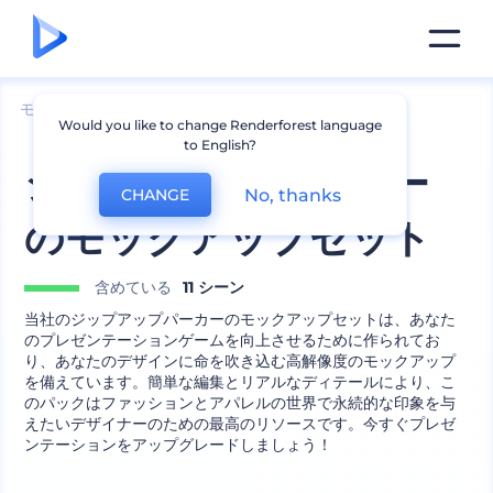
モックアップ
アパレル
パーカーのモックアップ
Would you like to change Renderforest language
to English?
ジップアップパーカー
No, thanks
CHANGE
のモックアップセット
含めている
11 シーン
当社のジップアップパーカーのモックアップセットは、あなた
のプレゼンテーションゲームを向上させるために作られてお
り、あなたのデザインに命を吹き込む高解像度のモックアップ
を備えています。簡単な編集とリアルなディテールにより、こ
のパックはファッションとアパレルの世界で永続的な印象を与
えたいデザイナーのための最高のリソースです。今すぐプレゼ
ンテーションをアップグレードしましょう！