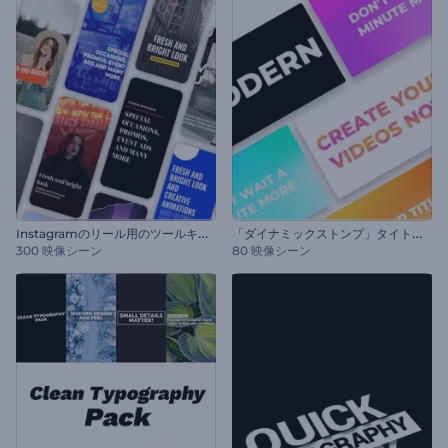
I
nstagramのリール用のツールキット
「
ダイナミックストンプ」タイトル・セット
300 映像シーン
80 映像シーン