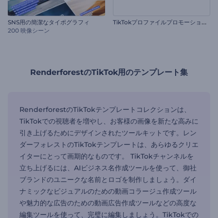
T
ikTokプロファイルプロモーションビデオ
SNS用の簡潔なタイポグラフィ
200 映像シーン
RenderforestのTikTok用のテンプレート集
RenderforestのTikTokテンプレートコレクションは、
TikTokでの視聴者を増やし、お客様の画像を新たな高みに
引き上げるためにデザインされたツールキットです。レン
ダーフォレストのTikTokテンプレートは、あらゆるクリエ
イターにとって画期的なものです。 TikTokチャンネルを
立ち上げるには、AIビジネス名作成ツールを使って、御社
ブランドのユニークな名前とロゴを制作しましょう。ダイ
ナミックなビジュアルのための動画コラージュ作成ツール
や魅力的な広告のための動画広告作成ツールなどの高度な
編集ツールを使って、完璧に編集しましょう。TikTokでの