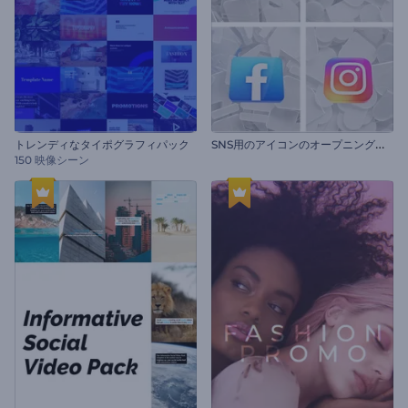
S
NS用のアイコンのオープニング動画
トレンディなタイポグラフィパック
150 映像シーン