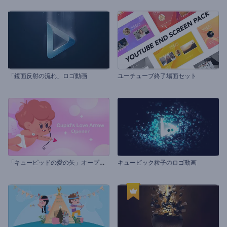
「鏡面反射の流れ」ロゴ動画
ユーチューブ終了場面セット
「
キューピッドの愛の矢」オープニング動画
キュービック粒子のロゴ動画