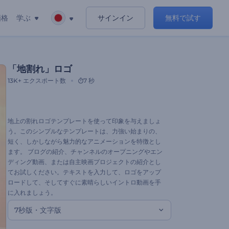
価格
学ぶ
サインイン
無料で試す
「地割れ」ロゴ
13K+
エクスポート数
7 秒
地上の割れロゴテンプレートを使って印象を与えましょ
う。このシンプルなテンプレートは、力強い始まりの、
短く、しかしながら魅力的なアニメーションを特徴とし
ます。 ブログの紹介、チャンネルのオープニングやエン
ディング動画、または自主映画プロジェクトの紹介とし
てお試しください。テキストを入力して、ロゴをアップ
ロードして、そしてすぐに素晴らしいイントロ動画を手
に入れましょう。
7秒版・文字版