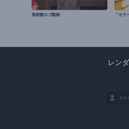
美術館ロゴ動画
「カラ
レン