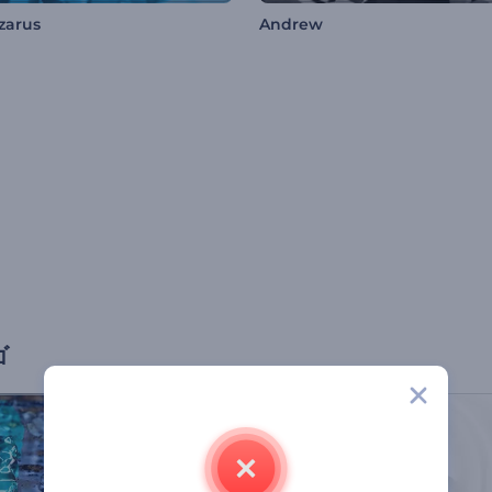
azarus
Andrew
ゴ