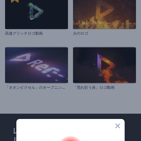
高速グリッチロゴ動画
火のロゴ
「
ネオンピクセル」のオープニング動画
「荒れ狂う炎」ロゴ動画
レンダーフォレストのメー
ルマガジンにどうかご登録