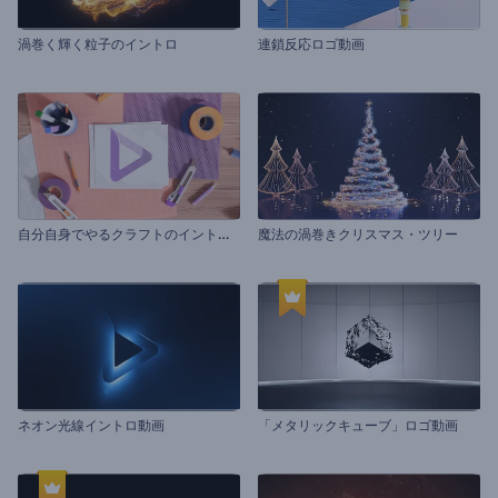
渦巻く輝く粒子のイントロ
連鎖反応ロゴ動画
自
分自身でやるクラフトのイントロ動画
魔法の渦巻きクリスマス・ツリー
ネオン光線イントロ動画
「メタリックキューブ」ロゴ動画