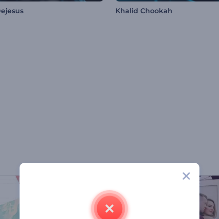
Dejesus
Khalid Chookah