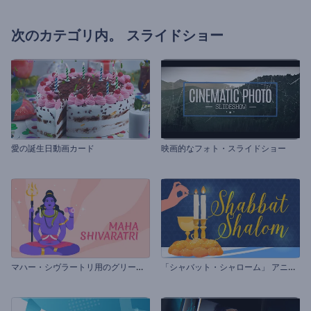
次のカテゴリ内。
スライドショー
愛の誕生日動画カード
映画的なフォト・スライドショー
マ
ハー・シヴラートリ用のグリーティング動画
「
シャバット・シャローム」 アニメーション