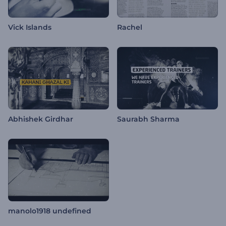
Vick Islands
Rachel
Abhishek Girdhar
Saurabh Sharma
manolo1918 undefined