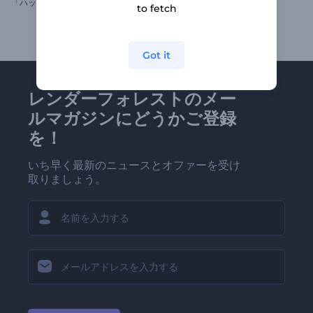
「
ハッピーバースデー」グリーティング動画
「花園」写真ギャラリー
to fetch
Got it
レンダーフォレストのメー
ルマガジンにどうかご登録
を！
いち早く最新のニュースとオファーを受け
取りましょう。