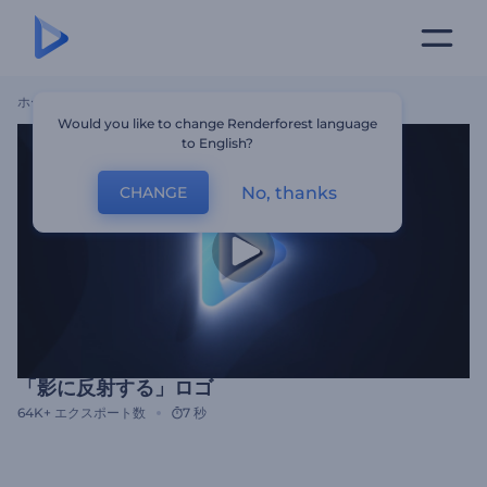
ホーム
テンプレート
「影に反射する」ロゴ
Would you like to change Renderforest language
to English?
No, thanks
CHANGE
「影に反射する」ロゴ
64K+
エクスポート数
7 秒