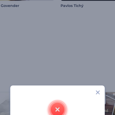
 Govender
Pavlos Tichý