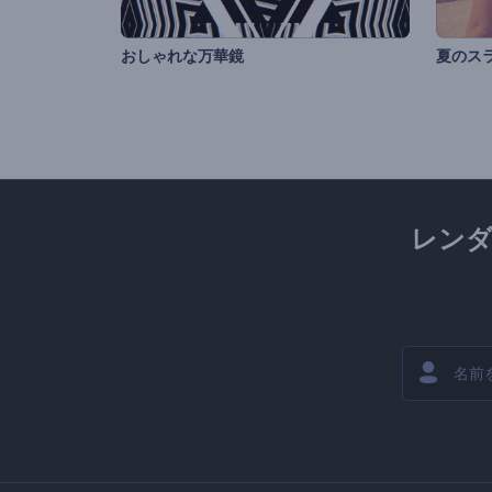
おしゃれな万華鏡
夏のス
レン