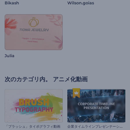
Bikash
Wilson.goias
Julia
次のカテゴリ内。
アニメ化動画
企
業タイムラインプレゼンテーション
「ブラッシュ」タイポグラフィ動画