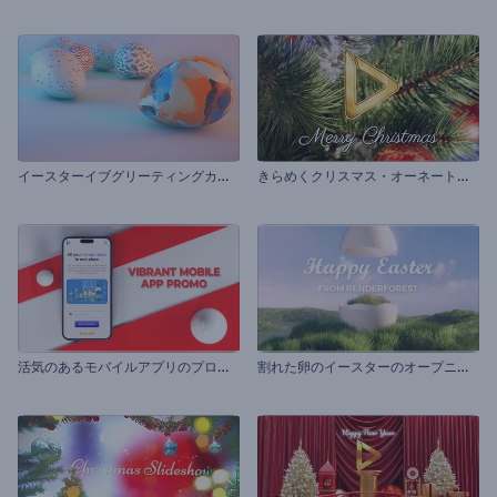
イ
ースターイブグリーティングカード
き
らめくクリスマス・オーネートのイントロ
活
気のあるモバイルアプリのプロモーション
割
れた卵のイースターのオープニング動画