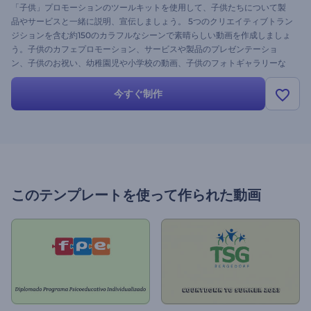
「子供」プロモーションのツールキットを使用して、子供たちについて製
品やサービスと一緒に説明、宣伝しましょう。 5つのクリエイティブトラン
ジションを含む約150のカラフルなシーンで素晴らしい動画を作成しましょ
う。子供のカフェプロモーション、サービスや製品のプレゼンテーショ
ン、子供のお祝い、幼稚園児や小学校の動画、子供のフォトギャラリーな
どに最適です。 小さな宝物を最大限に活用するために、クールな音楽で味
付けされたファイルとテキストであなたの素敵なプロジェクトをカスタマ
今すぐ制作
イズしてください。今すぐお試しを！
このテンプレートを使って作られた動画