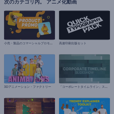
次のカテゴリ内。
アニメ化動画
小
売・製品のコマーシャルプロモーション
高速印刷出版セット
「
コーポレートタイムライン」スライドショー
3Dアニメーション・ファクトリー