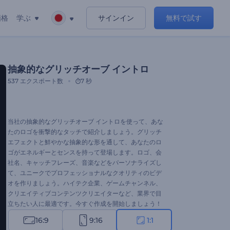
価格
学ぶ
サインイン
無料で試す
抽象的なグリッチオーブ イントロ
537
エクスポート数
7 秒
当社の抽象的なグリッチオーブ イントロを使って、あな
たのロゴを衝撃的なタッチで紹介しましょう。グリッチ
エフェクトと鮮やかな抽象的な形を通して、あなたのロ
ゴがエネルギーとセンスを持って登場します。ロゴ、会
社名、キャッチフレーズ、音楽などをパーソナライズし
て、ユニークでプロフェッショナルなクオリティのビデ
オを作りましょう。ハイテク企業、ゲームチャンネル、
クリエイティブコンテンツクリエイターなど、業界で目
立ちたい人に最適です。今すぐ作成を開始しましょう！
16:9
9:16
1:1