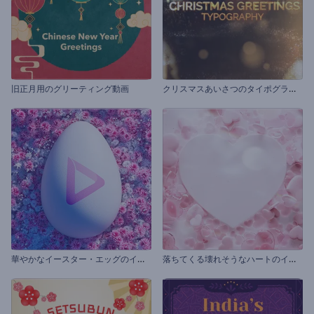
ク
リスマスあいさつのタイポグラフィ
旧正月用のグリーティング動画
華
やかなイースター・エッグのイントロ動画
落
ちてくる壊れそうなハートのイントロ動画