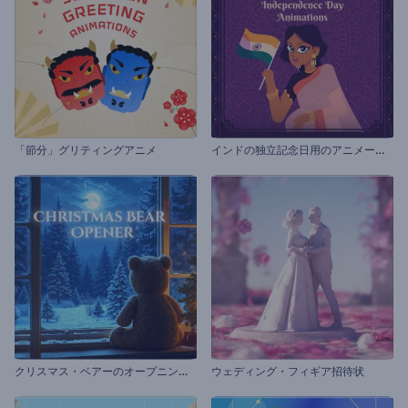
イ
ンドの独立記念日用のアニメーション
「節分」グリティングアニメ
ク
リスマス・ベアーのオープニング動画
ウェディング・フィギア招待状