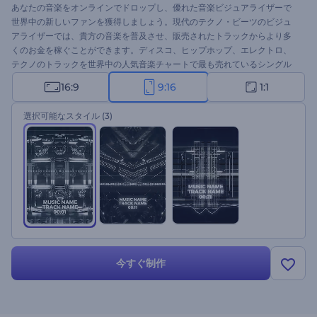
あなたの音楽をオンラインでドロップし、優れた音楽ビジュアライザーで
世界中の新しいファンを獲得しましょう。現代のテクノ・ビーツのビジュ
アライザーでは、貴方の音楽を普及させ、販売されたトラックからより多
くのお金を稼ぐことができます。ディスコ、ヒップホップ、エレクトロ、
テクノのトラックを世界中の人気音楽チャートで最も売れているシングル
のリストに載せるために、このソフトを使ってください。あなたの曲をア
16:9
9:16
1:1
ップロードして数分待つと、高解像度のオーディオビジュアライザーが表
示されます。DJのシングルドロップ、ニューアルバムリリース、曲のプレ
選択可能なスタイル
(3)
イリストカバー、その他多くのプロジェクトに理想的に適しています。今
すぐお試しください！
今すぐ制作